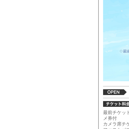
最前チケット
メ券付
カメラ席チケ